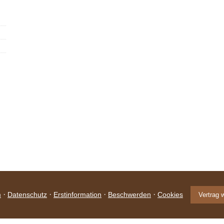
·
·
·
·
m
Datenschutz
Erstinformation
Beschwerden
Cookies
Vertrag 